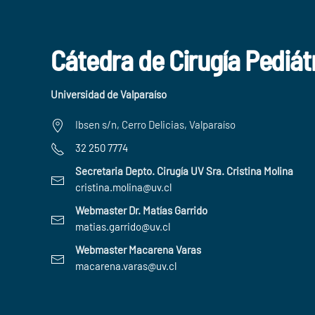
Cátedra de Cirugía Pediát
Universidad de Valparaíso
Ibsen s/n, Cerro Delicias, Valparaíso
32 250 7774
Secretaria Depto. Cirugía UV Sra. Cristina Molina
cristina.molina@uv.cl
Webmaster Dr. Matías Garrido
matias.garrido@uv.cl
Webmaster Macarena Varas
macarena.varas@uv.cl