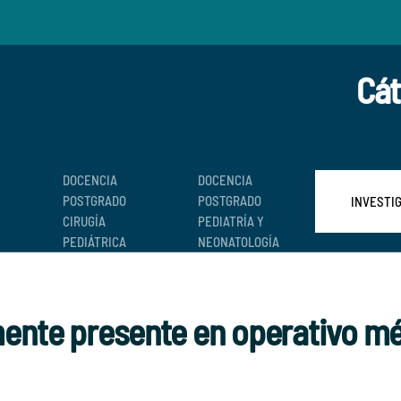
Cát
DOCENCIA
DOCENCIA
POSTGRADO
POSTGRADO
INVESTI
CIRUGÍA
PEDIATRÍA Y
PEDIÁTRICA
NEONATOLOGÍA
mente presente en operativo m