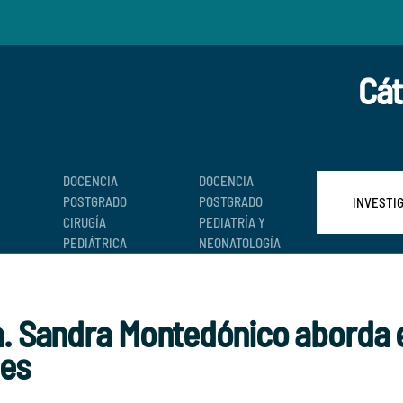
Cát
DOCENCIA
DOCENCIA
POSTGRADO
POSTGRADO
INVESTI
CIRUGÍA
PEDIATRÍA Y
PEDIÁTRICA
NEONATOLOGÍA
a. Sandra Montedónico aborda e
les